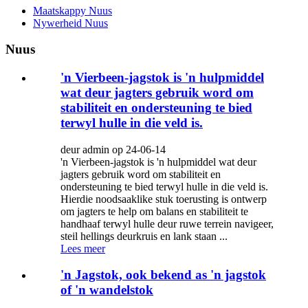
Maatskappy Nuus
Nywerheid Nuus
Nuus
'n Vierbeen-jagstok is 'n hulpmiddel
wat deur jagters gebruik word om
stabiliteit en ondersteuning te bied
terwyl hulle in die veld is.
deur admin op 24-06-14
'n Vierbeen-jagstok is 'n hulpmiddel wat deur
jagters gebruik word om stabiliteit en
ondersteuning te bied terwyl hulle in die veld is.
Hierdie noodsaaklike stuk toerusting is ontwerp
om jagters te help om balans en stabiliteit te
handhaaf terwyl hulle deur ruwe terrein navigeer,
steil hellings deurkruis en lank staan ​​...
Lees meer
'n Jagstok, ook bekend as 'n jagstok
of 'n wandelstok