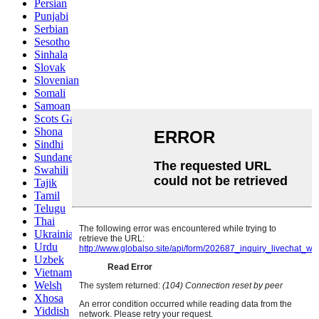
Persian
Punjabi
Serbian
Sesotho
Sinhala
Slovak
Slovenian
Somali
Samoan
Scots Gaelic
Shona
Sindhi
Sundanese
Swahili
Tajik
Tamil
Telugu
Thai
Ukrainian
Urdu
Uzbek
Vietnamese
Welsh
Xhosa
Yiddish