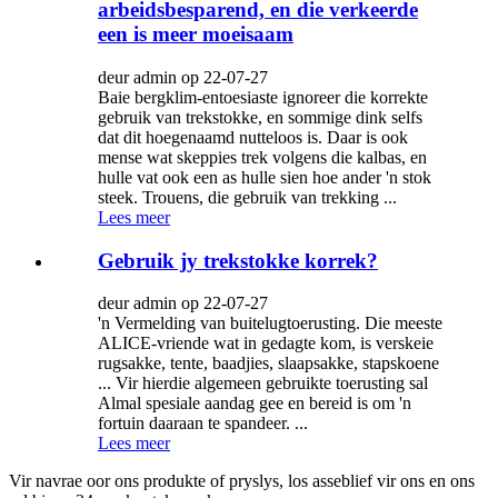
arbeidsbesparend, en die verkeerde
een is meer moeisaam
deur admin op 22-07-27
Baie bergklim-entoesiaste ignoreer die korrekte
gebruik van trekstokke, en sommige dink selfs
dat dit hoegenaamd nutteloos is. Daar is ook
mense wat skeppies trek volgens die kalbas, en
hulle vat ook een as hulle sien hoe ander 'n stok
steek. Trouens, die gebruik van trekking ...
Lees meer
Gebruik jy trekstokke korrek?
deur admin op 22-07-27
'n Vermelding van buitelugtoerusting. Die meeste
ALICE-vriende wat in gedagte kom, is verskeie
rugsakke, tente, baadjies, slaapsakke, stapskoene
... Vir hierdie algemeen gebruikte toerusting sal
Almal spesiale aandag gee en bereid is om 'n
fortuin daaraan te spandeer. ...
Lees meer
Vir navrae oor ons produkte of pryslys, los asseblief vir ons en ons