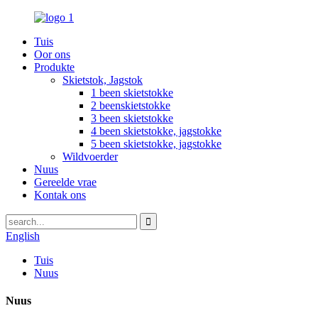
Tuis
Oor ons
Produkte
Skietstok, Jagstok
1 been skietstokke
2 beenskietstokke
3 been skietstokke
4 been skietstokke, jagstokke
5 been skietstokke, jagstokke
Wildvoerder
Nuus
Gereelde vrae
Kontak ons
English
Tuis
Nuus
Nuus