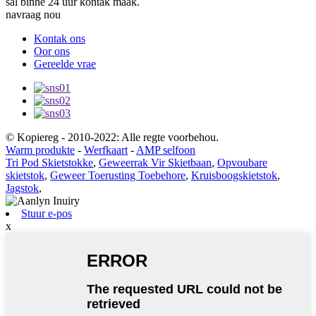
sal binne 24 uur kontak maak.
navraag nou
Kontak ons
Oor ons
Gereelde vrae
© Kopiereg - 2010-2022: Alle regte voorbehou.
Warm produkte
-
Werfkaart
-
AMP selfoon
Tri Pod Skietstokke
,
Geweerrak Vir Skietbaan
,
Opvoubare
skietstok
,
Geweer Toerusting Toebehore
,
Kruisboogskietstok
,
Jagstok
,
Stuur e-pos
x