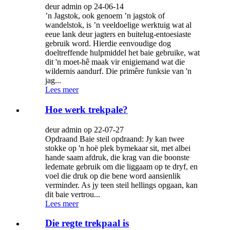
deur admin op 24-06-14
’n Jagstok, ook genoem ’n jagstok of
wandelstok, is ’n veeldoelige werktuig wat al
eeue lank deur jagters en buitelug-entoesiaste
gebruik word. Hierdie eenvoudige dog
doeltreffende hulpmiddel het baie gebruike, wat
dit 'n moet-hê maak vir enigiemand wat die
wildernis aandurf. Die primêre funksie van 'n
jag...
Lees meer
Hoe werk trekpale?
deur admin op 22-07-27
Opdraand Baie steil opdraand: Jy kan twee
stokke op 'n hoë plek bymekaar sit, met albei
hande saam afdruk, die krag van die boonste
ledemate gebruik om die liggaam op te dryf, en
voel die druk op die bene word aansienlik
verminder. As jy teen steil hellings opgaan, kan
dit baie vertrou...
Lees meer
Die regte trekpaal is