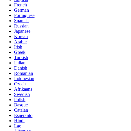
French
German
Portuguese
Spanish
Russian
Japanese
Korean
Arabic
Irish
Greek
Turkish
Italian
Danish
Romanian
Indonesian
Czech
Afrikaans
Swedish
Polish
Basque
Catalan
Esperanto
Hindi
Lao