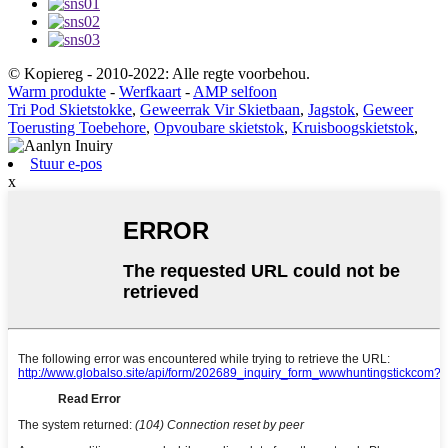
© Kopiereg - 2010-2022: Alle regte voorbehou.
Warm produkte
-
Werfkaart
-
AMP selfoon
Tri Pod Skietstokke
,
Geweerrak Vir Skietbaan
,
Jagstok
,
Geweer
Toerusting Toebehore
,
Opvoubare skietstok
,
Kruisboogskietstok
,
Stuur e-pos
x