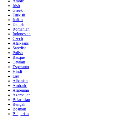
Arabic
Irish
Greek
Turkish
Italian
Danish
Romanian
Indonesian
Czech
Afrikaans
Swedish
Polish
Basque
Catalan
Esperanto
Hindi
Lao
Albanian
Amharic
Armenian
Azerbaijani
Belarusian
Bengali
Bosnian
Bulgarian