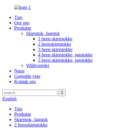
Tuis
Oor ons
Produkte
Skietstok, Jagstok
1 been skietstokke
2 beenskietstokke
3 been skietstokke
4 been skietstokke, jagstokke
5 been skietstokke, jagstokke
Wildvoerder
Nuus
Gereelde vrae
Kontak ons
English
Tuis
Produkte
Skietstok, Jagstok
2 beenskietstokke