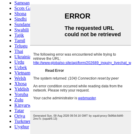
Samoan
Scots Gaelic
Shona
Sindhi
Sundanese
Swahili
Tajik
Tamil
Telugu
Thai
Ukrainian
Urdu
Uzbek
Vietnamese
Welsh
Xhosa
Yiddish
Yoruba
Zulu
Kinyarwanda
Tatar
Oriya
Turkmen
Uyghur