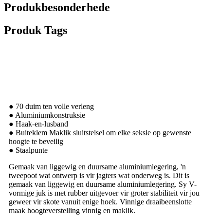
Produkbesonderhede
Produk Tags
Produk Kenmerke
● 70 duim ten volle verleng
● Aluminiumkonstruksie
● Haak-en-lusband
● Buiteklem Maklik sluitstelsel om elke seksie op gewenste
hoogte te beveilig
● Staalpunte
Gemaak van liggewig en duursame aluminiumlegering, 'n
tweepoot wat ontwerp is vir jagters wat onderweg is. Dit is
gemaak van liggewig en duursame aluminiumlegering. Sy V-
vormige juk is met rubber uitgevoer vir groter stabiliteit vir jou
geweer vir skote vanuit enige hoek. Vinnige draaibeenslotte
maak hoogteverstelling vinnig en maklik.