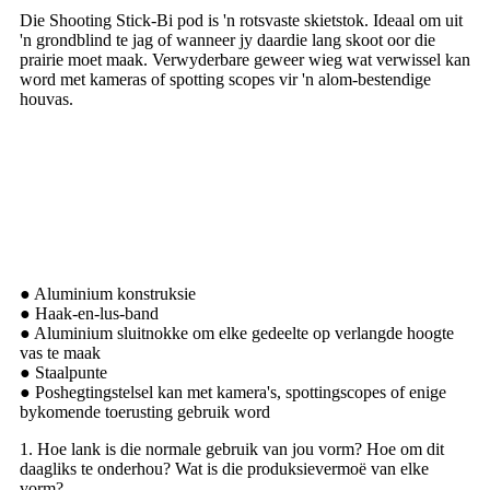
Die Shooting Stick-Bi pod is 'n rotsvaste skietstok. Ideaal om uit
'n grondblind te jag of wanneer jy daardie lang skoot oor die
prairie moet maak. Verwyderbare geweer wieg wat verwissel kan
word met kameras of spotting scopes vir 'n alom-bestendige
houvas.
Bipod Skiet Stok
● Aluminium konstruksie
● Haak-en-lus-band
● Aluminium sluitnokke om elke gedeelte op verlangde hoogte
vas te maak
● Staalpunte
● Poshegtingstelsel kan met kamera's, spottingscopes of enige
bykomende toerusting gebruik word
1. Hoe lank is die normale gebruik van jou vorm? Hoe om dit
daagliks te onderhou? Wat is die produksievermoë van elke
vorm?