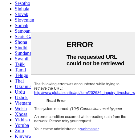
Sesotho
Sinhala
Slovak
Slovenian
Somali
Samoan
Scots Gaelic
Shona
Sindhi
Sundanese
Swahili
Tajik
Tamil
Telugu
Thai
Ukrainian
Urdu
Uzbek
Vietnamese
Welsh
Xhosa
Yiddish
Yoruba
Zulu
Kinyarwanda