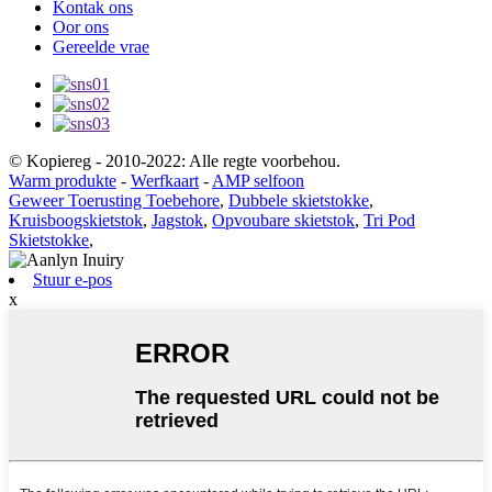
Kontak ons
Oor ons
Gereelde vrae
© Kopiereg - 2010-2022: Alle regte voorbehou.
Warm produkte
-
Werfkaart
-
AMP selfoon
Geweer Toerusting Toebehore
,
Dubbele skietstokke
,
Kruisboogskietstok
,
Jagstok
,
Opvoubare skietstok
,
Tri Pod
Skietstokke
,
Stuur e-pos
x