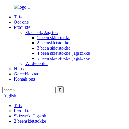
Tuis
Oor ons
Produkte
Skietstok, Jagstok
1 been skietstokke
2 beenskietstokke
3 been skietstokke
4 been skietstokke, jagstokke
5 been skietstokke, jagstokke
Wildvoerder
Nuus
Gereelde vrae
Kontak ons
English
Tuis
Produkte
Skietstok, Jagstok
2 beenskietstokke