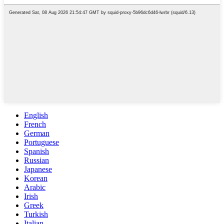
English
French
German
Portuguese
Spanish
Russian
Japanese
Korean
Arabic
Irish
Greek
Turkish
Italian