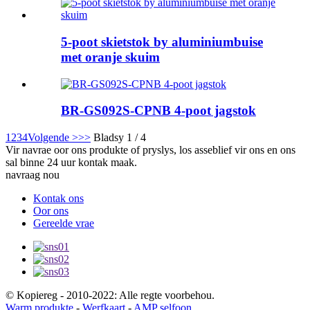
5-poot skietstok by aluminiumbuise
met oranje skuim
BR-GS092S-CPNB 4-poot jagstok
1
2
3
4
Volgende >
>>
Bladsy 1 / 4
Vir navrae oor ons produkte of pryslys, los asseblief vir ons en ons
sal binne 24 uur kontak maak.
navraag nou
Kontak ons
Oor ons
Gereelde vrae
© Kopiereg - 2010-2022: Alle regte voorbehou.
Warm produkte
-
Werfkaart
-
AMP selfoon