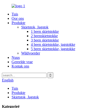
Tuis
Oor ons
Produkte
Skietstok, Jagstok
1 been skietstokke
2 beenskietstokke
3 been skietstokke
4 been skietstokke, jagstokke
5 been skietstokke, jagstokke
Wildvoerder
Nuus
Gereelde vrae
Kontak ons
English
Tuis
Produkte
Skietstok, Jagstok
Kategorieë