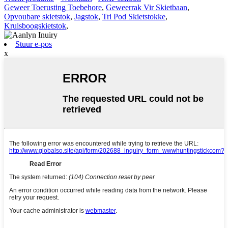
Geweer Toerusting Toebehore
,
Geweerrak Vir Skietbaan
,
Opvoubare skietstok
,
Jagstok
,
Tri Pod Skietstokke
,
Kruisboogskietstok
,
Stuur e-pos
x