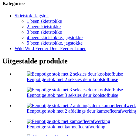
Kategorieë
Skietstok, Jagstok
1 been skietstokke
2 beenskietstokke
3 been skietstokke
4 been skietstokke, jagstokke
5 been skietstokke, jagstokke
Wild Wild Feeder Deer Feeder Timer
Uitgestalde produkte
Eenpotige stok met 2 seksies deur koolstofbuise
Eenpotige stok met 3 seksies deur koolstofbuise
Eenpotige stok met 2 afdelings deur kamoefleerafwerkin
Eenpotige stok met kamoefleerafwerking