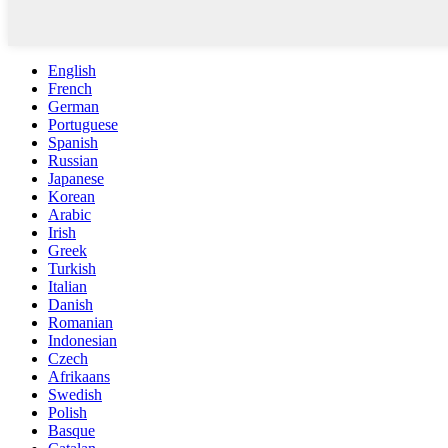
English
French
German
Portuguese
Spanish
Russian
Japanese
Korean
Arabic
Irish
Greek
Turkish
Italian
Danish
Romanian
Indonesian
Czech
Afrikaans
Swedish
Polish
Basque