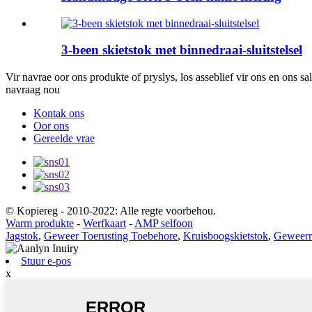
3-been skietstok met binnedraai-sluitstelsel
Vir navrae oor ons produkte of pryslys, los asseblief vir ons en ons s
navraag nou
Kontak ons
Oor ons
Gereelde vrae
© Kopiereg - 2010-2022: Alle regte voorbehou.
Warm produkte
-
Werfkaart
-
AMP selfoon
Jagstok
,
Geweer Toerusting Toebehore
,
Kruisboogskietstok
,
Geweerr
Stuur e-pos
x