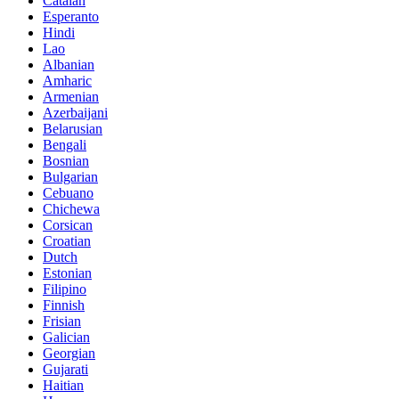
Catalan
Esperanto
Hindi
Lao
Albanian
Amharic
Armenian
Azerbaijani
Belarusian
Bengali
Bosnian
Bulgarian
Cebuano
Chichewa
Corsican
Croatian
Dutch
Estonian
Filipino
Finnish
Frisian
Galician
Georgian
Gujarati
Haitian