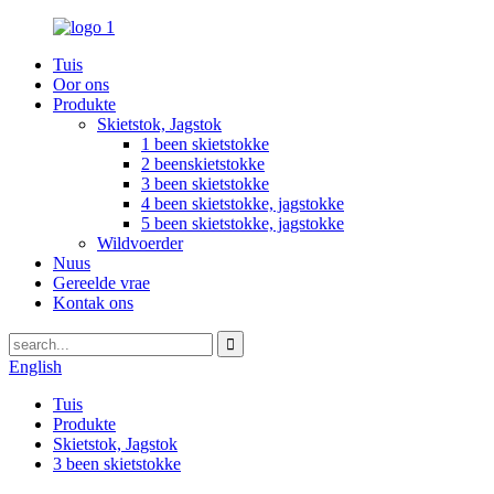
Tuis
Oor ons
Produkte
Skietstok, Jagstok
1 been skietstokke
2 beenskietstokke
3 been skietstokke
4 been skietstokke, jagstokke
5 been skietstokke, jagstokke
Wildvoerder
Nuus
Gereelde vrae
Kontak ons
English
Tuis
Produkte
Skietstok, Jagstok
3 been skietstokke