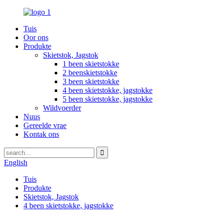
Tuis
Oor ons
Produkte
Skietstok, Jagstok
1 been skietstokke
2 beenskietstokke
3 been skietstokke
4 been skietstokke, jagstokke
5 been skietstokke, jagstokke
Wildvoerder
Nuus
Gereelde vrae
Kontak ons
English
Tuis
Produkte
Skietstok, Jagstok
4 been skietstokke, jagstokke