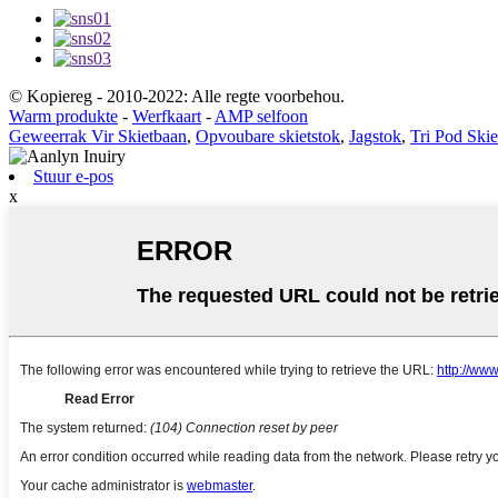
© Kopiereg - 2010-2022: Alle regte voorbehou.
Warm produkte
-
Werfkaart
-
AMP selfoon
Geweerrak Vir Skietbaan
,
Opvoubare skietstok
,
Jagstok
,
Tri Pod Skie
Stuur e-pos
x