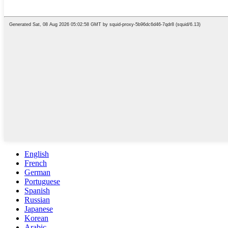
English
French
German
Portuguese
Spanish
Russian
Japanese
Korean
Arabic