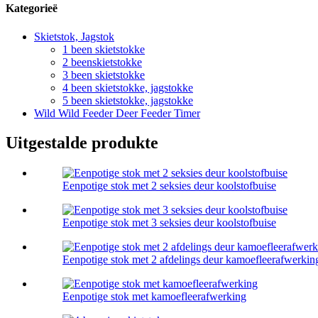
Kategorieë
Skietstok, Jagstok
1 been skietstokke
2 beenskietstokke
3 been skietstokke
4 been skietstokke, jagstokke
5 been skietstokke, jagstokke
Wild Wild Feeder Deer Feeder Timer
Uitgestalde produkte
Eenpotige stok met 2 seksies deur koolstofbuise
Eenpotige stok met 3 seksies deur koolstofbuise
Eenpotige stok met 2 afdelings deur kamoefleerafwerkin
Eenpotige stok met kamoefleerafwerking