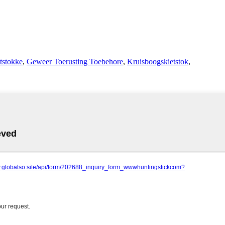
tstokke
,
Geweer Toerusting Toebehore
,
Kruisboogskietstok
,