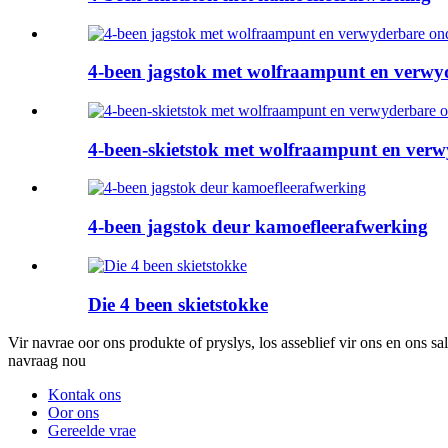
4-been jagstok met wolfraampunt en verwy
4-been-skietstok met wolfraampunt en verw
4-been jagstok deur kamoefleerafwerking
Die 4 been skietstokke
Vir navrae oor ons produkte of pryslys, los asseblief vir ons en ons s
navraag nou
Kontak ons
Oor ons
Gereelde vrae