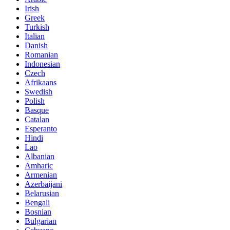
Irish
Greek
Turkish
Italian
Danish
Romanian
Indonesian
Czech
Afrikaans
Swedish
Polish
Basque
Catalan
Esperanto
Hindi
Lao
Albanian
Amharic
Armenian
Azerbaijani
Belarusian
Bengali
Bosnian
Bulgarian